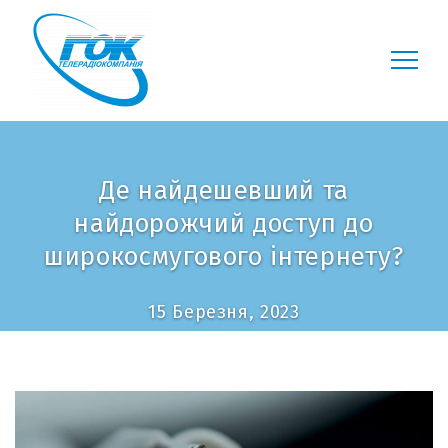
Де найдешевший та
найдорожчий доступ до
широкосмугового інтернету?
15 Березня, 2023