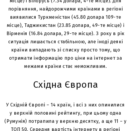
місце) і Білорусь (7.34 долара, 4-те місце). Для
порівняння, найдорожчими країнами в регіоні
виявилися Туркменістан (45.80 долара 109-те
місце), Таджикистан (23.85 долара, 49-те місце) і
Вірменія (16.84 долара, 29-те місце). З року в рік
ситуація лишається стабільною, але іноді деякі
країни випадають зі списку просто тому, що
отримати інформацію про ціни на інтернет за
межами країни стає неможливим.
Східна Європа
У Східній Європі – 14 країн, і всі з них опинилися
у верхній половині рейтингу, при цьому одна
(Румунія) потрапила у верхню десятку, а ще 11 – у
ТОП 50. Середня вартість інтернету в регіоні