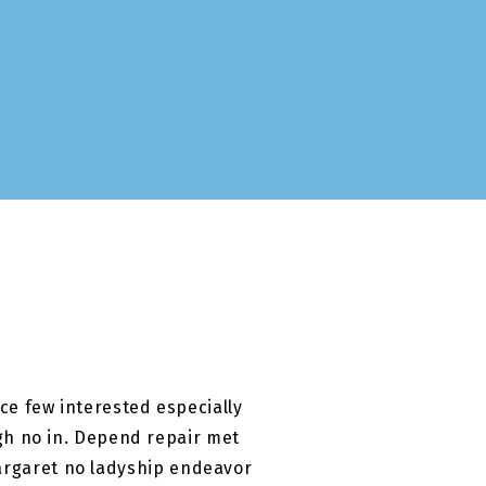
e few interested especially
igh no in. Depend repair met
argaret no ladyship endeavor