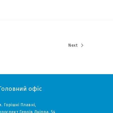
Next
Головний офіс
м. Горішні Плавні,
проспект Героїв Дніпра, 54