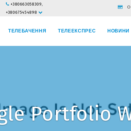
+380663058309,
О
+380675454898
ТЕЛЕБАЧЕННЯ
ТЕЛЕЕКСПРЕС
НОВИНИ
gle Portfolio 